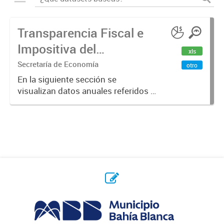
Transparencia Fiscal e
Impositiva del
xls
Municipio. Año 2023
Secretaría de Economía
otro
En la siguiente sección se
visualizan datos anuales referidos a
la transparencia fiscal e impositiva
del Municipio en el año 2023.