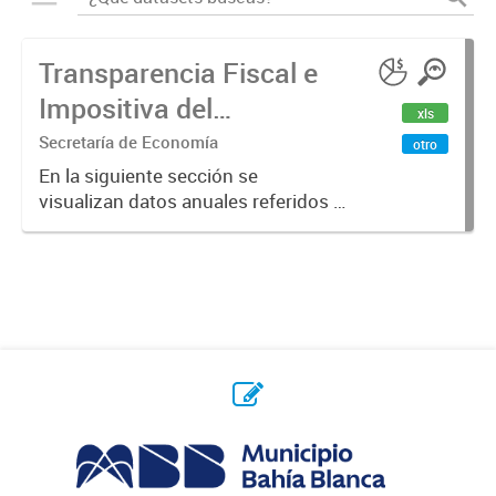
Transparencia Fiscal e
Impositiva del
xls
Municipio. Año 2023
Secretaría de Economía
otro
En la siguiente sección se
visualizan datos anuales referidos a
la transparencia fiscal e impositiva
del Municipio en el año 2023.