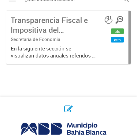
Transparencia Fiscal e
Impositiva del
xls
Municipio. Año 2023
Secretaría de Economía
otro
En la siguiente sección se
visualizan datos anuales referidos a
la transparencia fiscal e impositiva
del Municipio en el año 2023.