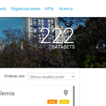
ets
Organizaciones
APIs
Acerca
222
DATASETS
Ordenar por
olemia
json
csv