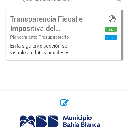
Transparencia Fiscal e
Impositiva del
xls
Municipio. Año 2024
Planeamiento Presupuestario
otro
En la siguiente sección se
visualizan datos anuales y
trimestrales referidos a la
transparencia fiscal e impositiva del
Municipio en el año 2024.