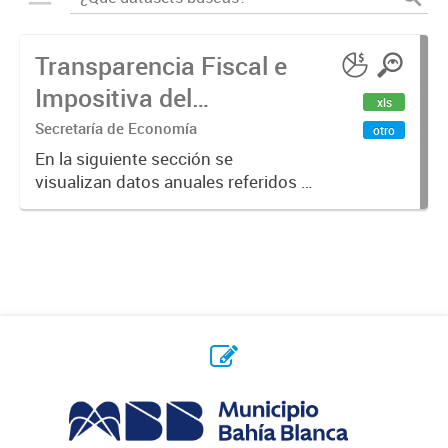
Transparencia Fiscal e
Impositiva del
xls
Municipio. Año 2023
Secretaría de Economía
otro
En la siguiente sección se
visualizan datos anuales referidos a
la transparencia fiscal e impositiva
del Municipio en el año 2023.