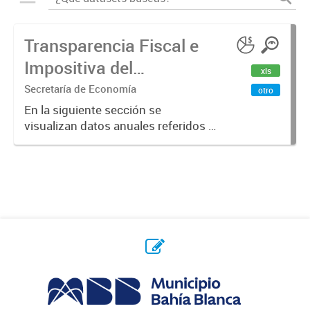
Transparencia Fiscal e
Impositiva del
xls
Municipio. Año 2023
Secretaría de Economía
otro
En la siguiente sección se
visualizan datos anuales referidos a
la transparencia fiscal e impositiva
del Municipio en el año 2023.