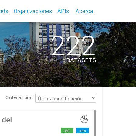
ets
Organizaciones
APIs
Acerca
222
DATASETS
Ordenar por
 del
xls
otro