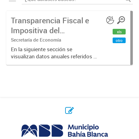
Transparencia Fiscal e
Impositiva del
xls
Municipio. Año 2023
Secretaría de Economía
otro
En la siguiente sección se
visualizan datos anuales referidos a
la transparencia fiscal e impositiva
del Municipio en el año 2023.