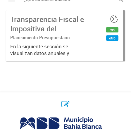
Transparencia Fiscal e
Impositiva del
xls
Municipio. Año 2024
Planeamiento Presupuestario
otro
En la siguiente sección se
visualizan datos anuales y
trimestrales referidos a la
transparencia fiscal e impositiva del
Municipio en el año 2024.