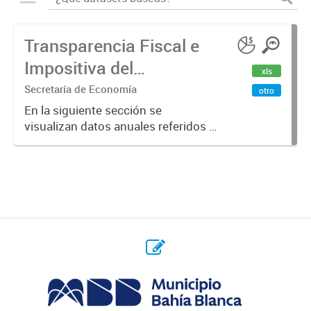
Transparencia Fiscal e
Impositiva del
xls
Municipio. Año 2023
Secretaría de Economía
otro
En la siguiente sección se
visualizan datos anuales referidos a
la transparencia fiscal e impositiva
del Municipio en el año 2023.