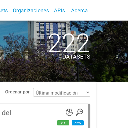
ets
Organizaciones
APIs
Acerca
222
DATASETS
Ordenar por
 del
xls
otro