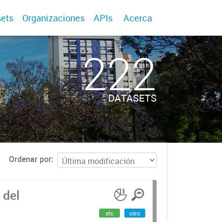
ets
Organizaciones
APIs
Acerca
222
DATASETS
Ordenar por
 del
xls
otro