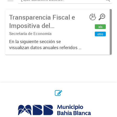
Transparencia Fiscal e
Impositiva del
xls
Municipio. Año 2023
Secretaría de Economía
otro
En la siguiente sección se
visualizan datos anuales referidos a
la transparencia fiscal e impositiva
del Municipio en el año 2023.