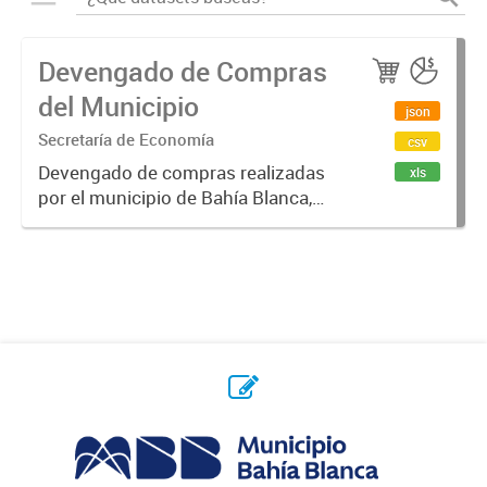
Devengado de Compras
del Municipio
json
Secretaría de Economía
csv
Devengado de compras realizadas
xls
por el municipio de Bahía Blanca,
por año y proveedor. Un monto
devengado es una cantidad de
dinero que se compromete, luego
de emitido un contrato / orden de...