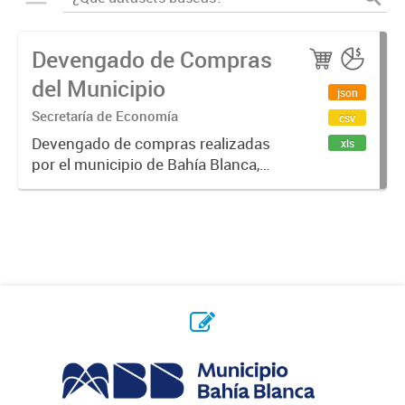
Devengado de Compras
del Municipio
json
Secretaría de Economía
csv
Devengado de compras realizadas
xls
por el municipio de Bahía Blanca,
por año y proveedor. Un monto
devengado es una cantidad de
dinero que se compromete, luego
de emitido un contrato / orden de...