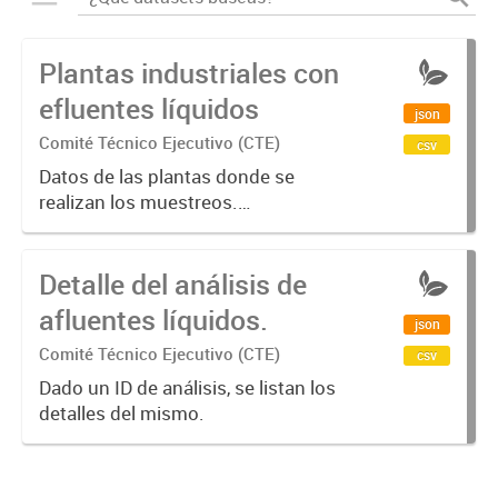
Plantas industriales con
efluentes líquidos
json
Comité Técnico Ejecutivo (CTE)
csv
Datos de las plantas donde se
realizan los muestreos.
Identificación (planta_id),
denominación (denominacion),
Detalle del análisis de
domicilio (dirección),
geolocalización (latitud, longitud).
afluentes líquidos.
json
Comité Técnico Ejecutivo (CTE)
csv
Dado un ID de análisis, se listan los
detalles del mismo.