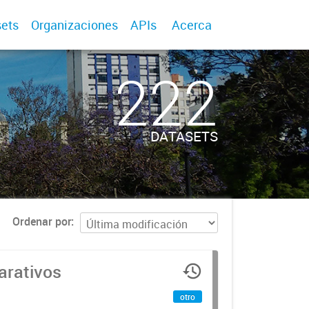
ets
Organizaciones
APIs
Acerca
222
DATASETS
Ordenar por
arativos
otro