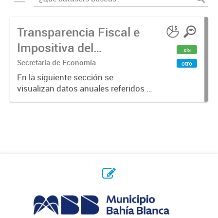
Transparencia Fiscal e
Impositiva del
xls
Municipio. Año 2023
Secretaría de Economía
otro
En la siguiente sección se
visualizan datos anuales referidos a
la transparencia fiscal e impositiva
del Municipio en el año 2023.