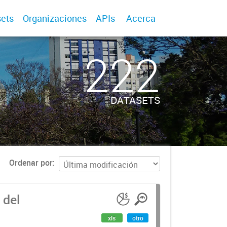
ets
Organizaciones
APIs
Acerca
222
DATASETS
Ordenar por
 del
xls
otro