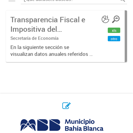
Transparencia Fiscal e
Impositiva del
xls
Municipio. Año 2023
Secretaría de Economía
otro
En la siguiente sección se
visualizan datos anuales referidos a
la transparencia fiscal e impositiva
del Municipio en el año 2023.