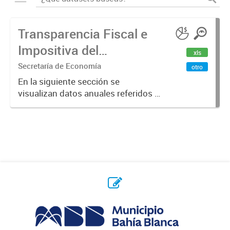
Transparencia Fiscal e
Impositiva del
xls
Municipio. Año 2023
Secretaría de Economía
otro
En la siguiente sección se
visualizan datos anuales referidos a
la transparencia fiscal e impositiva
del Municipio en el año 2023.