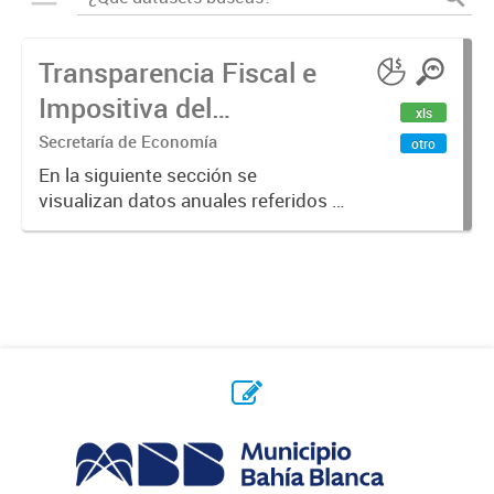
Transparencia Fiscal e
Impositiva del
xls
Municipio. Año 2023
Secretaría de Economía
otro
En la siguiente sección se
visualizan datos anuales referidos a
la transparencia fiscal e impositiva
del Municipio en el año 2023.