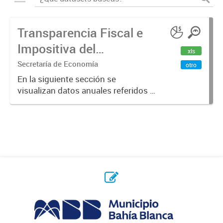
Transparencia Fiscal e
Impositiva del
xls
Municipio. Año 2023
Secretaría de Economía
otro
En la siguiente sección se
visualizan datos anuales referidos a
la transparencia fiscal e impositiva
del Municipio en el año 2023.