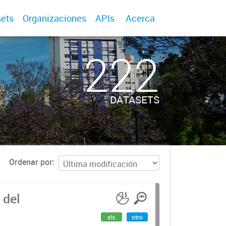
ets
Organizaciones
APIs
Acerca
222
DATASETS
Ordenar por
 del
xls
otro