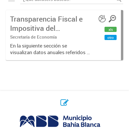
Transparencia Fiscal e
Impositiva del
xls
Municipio. Año 2023
Secretaría de Economía
otro
En la siguiente sección se
visualizan datos anuales referidos a
la transparencia fiscal e impositiva
del Municipio en el año 2023.