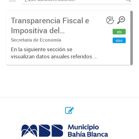
Transparencia Fiscal e
Impositiva del
xls
Municipio. Año 2023
Secretaría de Economía
otro
En la siguiente sección se
visualizan datos anuales referidos a
la transparencia fiscal e impositiva
del Municipio en el año 2023.