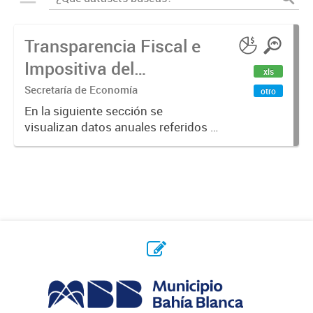
Transparencia Fiscal e
Impositiva del
xls
Municipio. Año 2023
Secretaría de Economía
otro
En la siguiente sección se
visualizan datos anuales referidos a
la transparencia fiscal e impositiva
del Municipio en el año 2023.