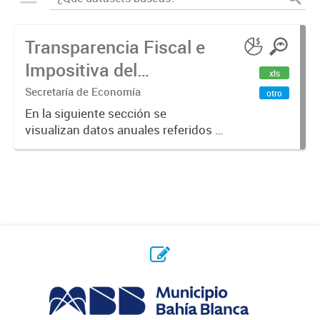
Transparencia Fiscal e
Impositiva del
xls
Municipio. Año 2023
Secretaría de Economía
otro
En la siguiente sección se
visualizan datos anuales referidos a
la transparencia fiscal e impositiva
del Municipio en el año 2023.