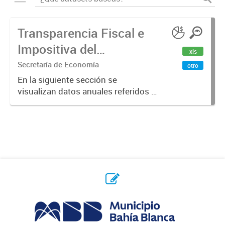
Transparencia Fiscal e
Impositiva del
xls
Municipio. Año 2023
Secretaría de Economía
otro
En la siguiente sección se
visualizan datos anuales referidos a
la transparencia fiscal e impositiva
del Municipio en el año 2023.