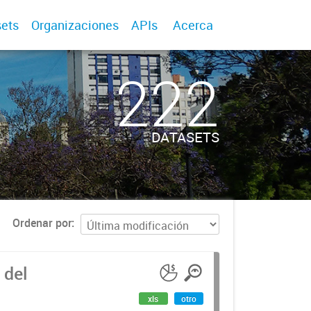
ets
Organizaciones
APIs
Acerca
222
DATASETS
Ordenar por
 del
xls
otro