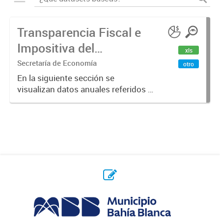
Transparencia Fiscal e
Impositiva del
xls
Municipio. Año 2023
Secretaría de Economía
otro
En la siguiente sección se
visualizan datos anuales referidos a
la transparencia fiscal e impositiva
del Municipio en el año 2023.