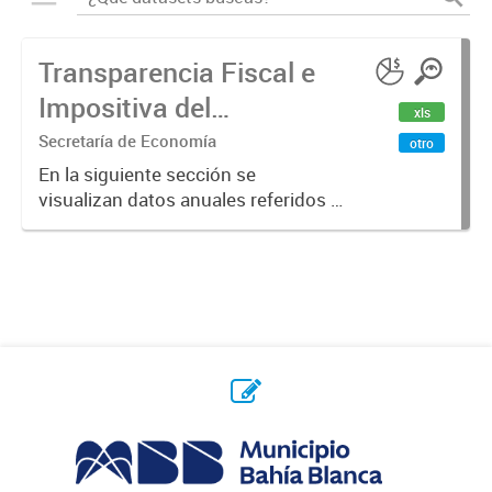
Transparencia Fiscal e
Impositiva del
xls
Municipio. Año 2023
Secretaría de Economía
otro
En la siguiente sección se
visualizan datos anuales referidos a
la transparencia fiscal e impositiva
del Municipio en el año 2023.