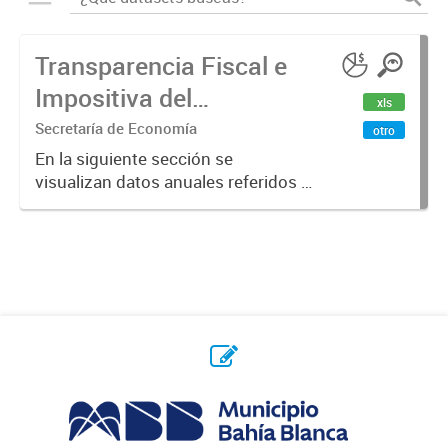
Transparencia Fiscal e
Impositiva del
xls
Municipio. Año 2023
Secretaría de Economía
otro
En la siguiente sección se
visualizan datos anuales referidos a
la transparencia fiscal e impositiva
del Municipio en el año 2023.