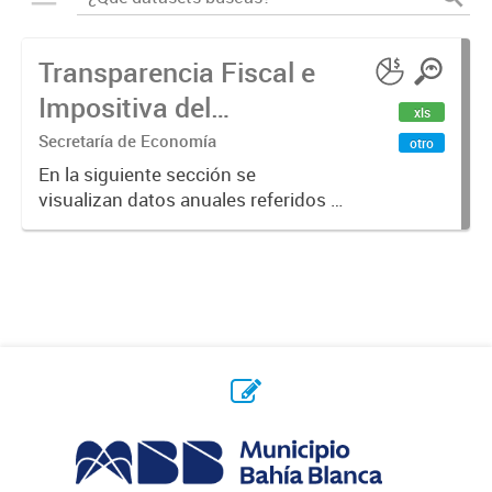
Transparencia Fiscal e
Impositiva del
xls
Municipio. Año 2023
Secretaría de Economía
otro
En la siguiente sección se
visualizan datos anuales referidos a
la transparencia fiscal e impositiva
del Municipio en el año 2023.