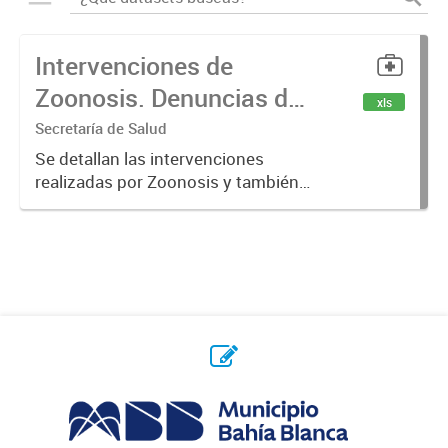
Intervenciones de
Zoonosis. Denuncias de
xls
Mordeduras de Caninos
Secretaría de Salud
y Felinos
Se detallan las intervenciones
realizadas por Zoonosis y también
denuncias realizadas de
mordeduras de caninos y felinos.