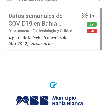
Datos semanales de
COVID19 en Bahía
xls
Blanca
Departamento Epidemiologia y Calidad
pdf
A partir de la fecha (Lunes 25 de
Abril 2022) los casos de
Coronavirus se informarán
semanalmente.