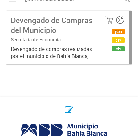
Devengado de Compras
del Municipio
json
Secretaría de Economía
csv
Devengado de compras realizadas
xls
por el municipio de Bahía Blanca,
por año y proveedor. Un monto
devengado es una cantidad de
dinero que se compromete, luego
de emitido un contrato / orden de...