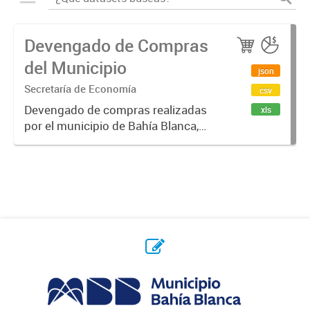
Devengado de Compras
del Municipio
json
Secretaría de Economía
csv
Devengado de compras realizadas
xls
por el municipio de Bahía Blanca,
por año y proveedor. Un monto
devengado es una cantidad de
dinero que se compromete, luego
de emitido un contrato / orden de...