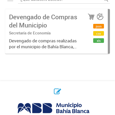
Devengado de Compras
del Municipio
json
Secretaría de Economía
csv
Devengado de compras realizadas
xls
por el municipio de Bahía Blanca,
por año y proveedor. Un monto
devengado es una cantidad de
dinero que se compromete, luego
de emitido un contrato / orden de...