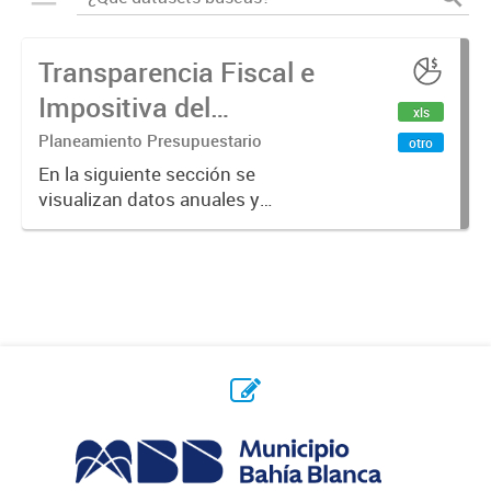
Transparencia Fiscal e
Impositiva del
xls
Municipio. Año 2024
Planeamiento Presupuestario
otro
En la siguiente sección se
visualizan datos anuales y
trimestrales referidos a la
transparencia fiscal e impositiva del
Municipio en el año 2024.