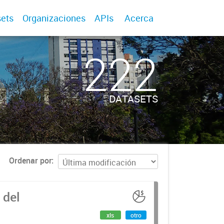
ets
Organizaciones
APIs
Acerca
222
DATASETS
Ordenar por
 del
xls
otro