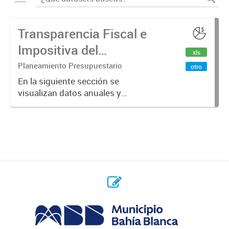
Transparencia Fiscal e
Impositiva del
xls
Municipio. Año 2024
Planeamiento Presupuestario
otro
En la siguiente sección se
visualizan datos anuales y
trimestrales referidos a la
transparencia fiscal e impositiva del
Municipio en el año 2024.