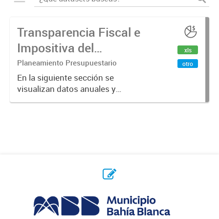
Transparencia Fiscal e
Impositiva del
xls
Municipio. Año 2024
Planeamiento Presupuestario
otro
En la siguiente sección se
visualizan datos anuales y
trimestrales referidos a la
transparencia fiscal e impositiva del
Municipio en el año 2024.