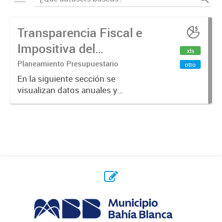
Transparencia Fiscal e
Impositiva del
xls
Municipio. Año 2024
Planeamiento Presupuestario
otro
En la siguiente sección se
visualizan datos anuales y
trimestrales referidos a la
transparencia fiscal e impositiva del
Municipio en el año 2024.