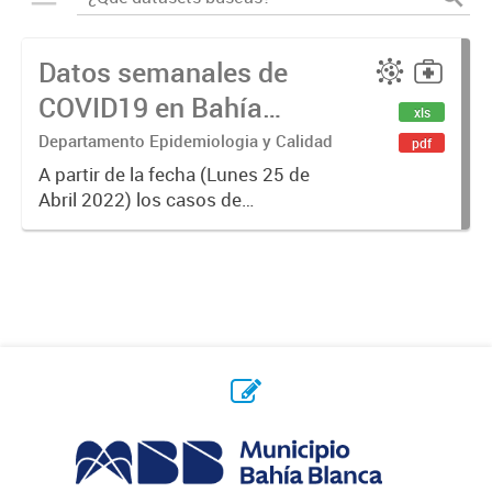
Datos semanales de
COVID19 en Bahía
xls
Blanca
Departamento Epidemiologia y Calidad
pdf
A partir de la fecha (Lunes 25 de
Abril 2022) los casos de
Coronavirus se informarán
semanalmente.