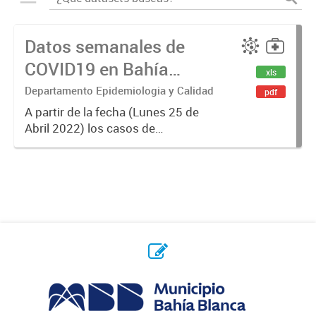
Datos semanales de
COVID19 en Bahía
xls
Blanca
Departamento Epidemiologia y Calidad
pdf
A partir de la fecha (Lunes 25 de
Abril 2022) los casos de
Coronavirus se informarán
semanalmente.