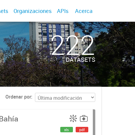
ets
Organizaciones
APIs
Acerca
222
DATASETS
Ordenar por
Bahía
xls
pdf