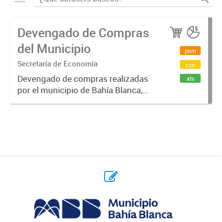
Devengado de Compras
del Municipio
json
Secretaría de Economía
csv
Devengado de compras realizadas
xls
por el municipio de Bahía Blanca,
por año y proveedor. Un monto
devengado es una cantidad de
dinero que se compromete, luego
de emitido un contrato / orden de...