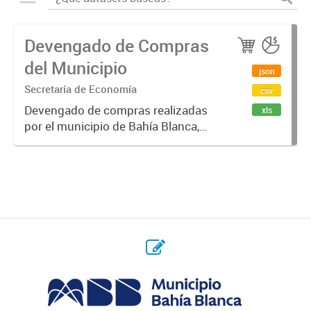
Devengado de Compras
del Municipio
json
Secretaría de Economía
csv
Devengado de compras realizadas
xls
por el municipio de Bahía Blanca,
por año y proveedor. Un monto
devengado es una cantidad de
dinero que se compromete, luego
de emitido un contrato / orden de...